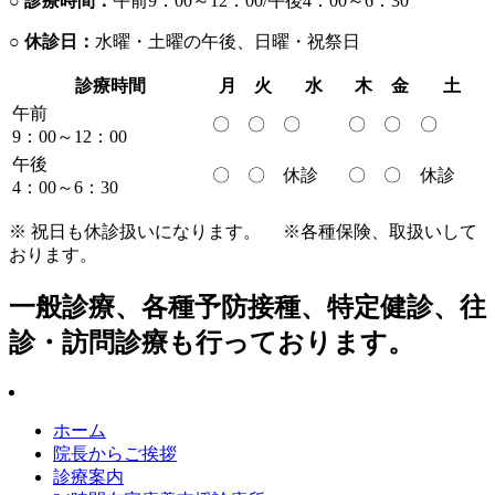
○ 診療時間：
午前9：00～12：00/午後4：00～6：30
○ 休診日：
水曜・土曜の午後、日曜・祝祭日
診療時間
月
火
水
木
金
土
午前
〇
〇
〇
〇
〇
〇
9：00～12：00
午後
〇
〇
休診
〇
〇
休診
4：00～6：30
※ 祝日も休診扱いになります。
※各種保険、取扱いして
おります。
一般診療、各種予防接種、特定健診、
往
診・訪問診療
も行っております。
ホーム
院長からご挨拶
診療案内