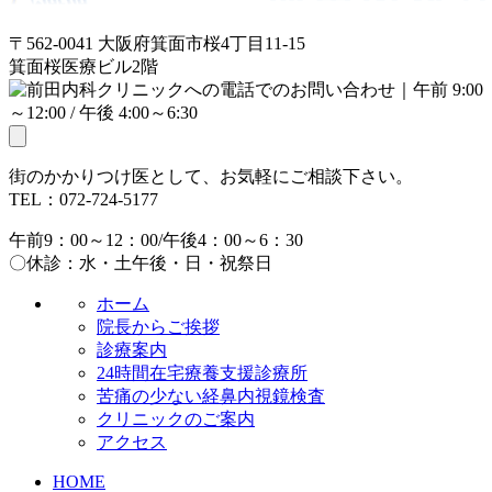
〒562-0041 大阪府箕面市桜4丁目11‐15
箕面桜医療ビル2階
toggle
navigation
街のかかりつけ医として、お気軽にご相談下さい。
TEL：
072-724-5177
午前9：00～12：00/
午後4：00～6：30
〇休診：水・土午後・日・祝祭日
ホーム
院長からご挨拶
診療案内
24時間在宅療養支援診療所
苦痛の少ない経鼻内視鏡検査
クリニックのご案内
アクセス
HOME