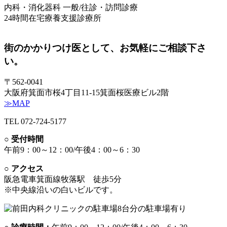
内科・消化器科 一般/往診・訪問診療
24時間在宅療養支援診療所
街のかかりつけ医として、
お気軽にご相談下さ
い。
〒562‐0041
大阪府箕面市桜4丁目11‐15
箕面桜医療ビル2階
≫MAP
TEL
072-724-5177
○ 受付時間
午前9：00～12：00/
午後4：00～6：30
○ アクセス
阪急電車箕面線牧落駅 徒歩5分
※中央線沿いの白いビルです。
8台分の駐車場有り