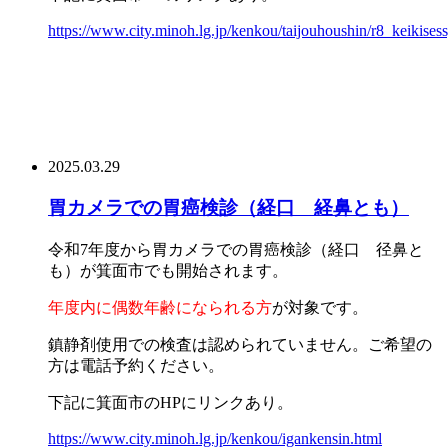
https://www.city.minoh.lg.jp/kenkou/taijouhoushin/r8_keikises
2025.03.29
胃カメラでの胃癌検診（経口 経鼻とも）
令和7年度から胃カメラでの胃癌検診（経口 径鼻と
も）が箕面市でも開始されます。
年度内に偶数年齢になられる方
が対象です。
鎮静剤使用での検査は認められていません。ご希望の
方は電話予約ください。
下記に箕面市のHPにリンクあり。
https://www.city.minoh.lg.jp/kenkou/igankensin.html