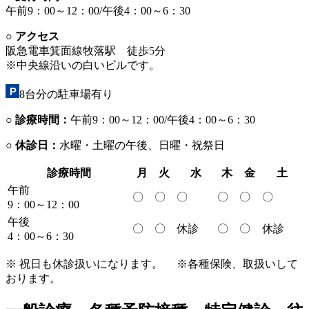
午前9：00～12：00/
午後4：00～6：30
○ アクセス
阪急電車箕面線牧落駅 徒歩5分
※中央線沿いの白いビルです。
8台分の駐車場有り
○ 診療時間：
午前9：00～12：00/午後4：00～6：30
○ 休診日：
水曜・土曜の午後、日曜・祝祭日
診療時間
月
火
水
木
金
土
午前
〇
〇
〇
〇
〇
〇
9：00～12：00
午後
〇
〇
休診
〇
〇
休診
4：00～6：30
※ 祝日も休診扱いになります。
※各種保険、取扱いして
おります。