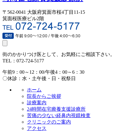
〒562-0041 大阪府箕面市桜4丁目11‐15
箕面桜医療ビル2階
toggle
navigation
街のかかりつけ医として、お気軽にご相談下さい。
TEL：
072-724-5177
午前9：00～12：00/
午後4：00～6：30
〇休診：水・土午後・日・祝祭日
ホーム
院長からご挨拶
診療案内
24時間在宅療養支援診療所
苦痛の少ない経鼻内視鏡検査
クリニックのご案内
アクセス