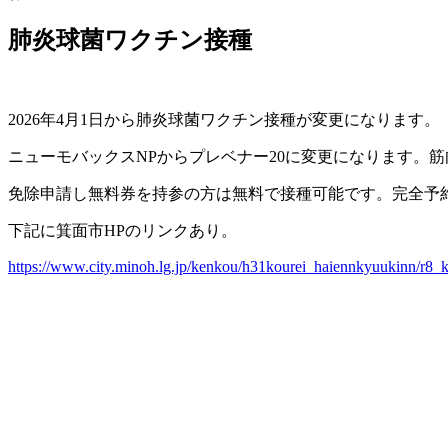
肺炎球菌ワクチン接種
2026年4月1日から肺炎球菌ワクチン接種が変更になります。
ニューモバックスNPからプレベナー20に変更になります。筋
免除申請し無料券を持参の方は無料で接種可能です。完全予
下記に箕面市HPのリンクあり。
https://www.city.minoh.lg.jp/kenkou/h31kourei_haiennkyuukinn/r8_