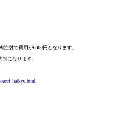
肉注射で費用が6000円となります。
約制になります。
kourei_haikyu.html