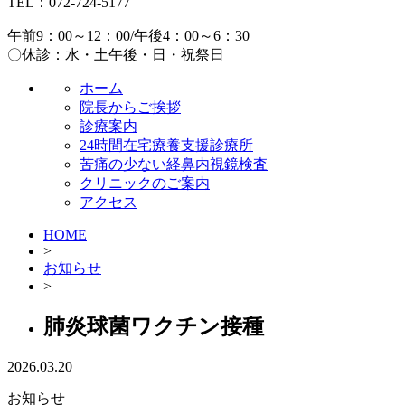
TEL：
072-724-5177
午前9：00～12：00/
午後4：00～6：30
〇休診：水・土午後・日・祝祭日
ホーム
院長からご挨拶
診療案内
24時間在宅療養支援診療所
苦痛の少ない経鼻内視鏡検査
クリニックのご案内
アクセス
HOME
>
お知らせ
>
肺炎球菌ワクチン接種
2026.03.20
お知らせ