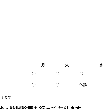
月
火
水
〇
〇
〇
〇
〇
休診
ります。
診・訪問診療
も行っております。