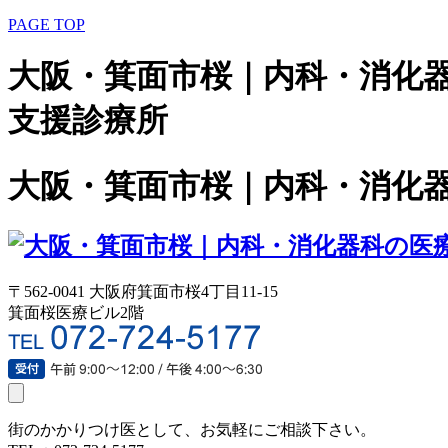
PAGE TOP
大阪・箕面市桜｜内科・消化器
支援診療所
大阪・箕面市桜｜内科・消化器
〒562-0041 大阪府箕面市桜4丁目11‐15
箕面桜医療ビル2階
toggle
navigation
街のかかりつけ医として、お気軽にご相談下さい。